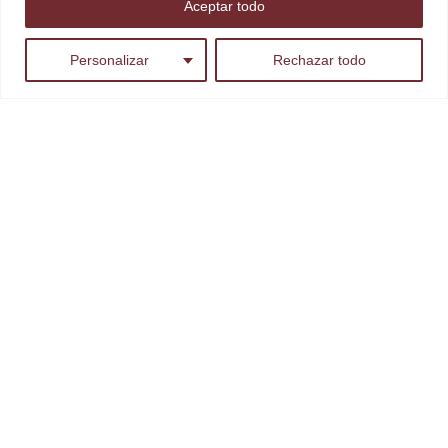
Aceptar todo
ES
Personalizar
Rechazar todo
DOMINIO MAESTRAZGO
Bodega Dominio Maestrazgo se ubica en el corazón del Bajo
Aragón, en la localidad turolense de Alcorisa. Sus
instalaciones son modernas y funcionales sin renunciar a
ninguna de las tradiciones vitivinícolas de la región.
PÁGINAS