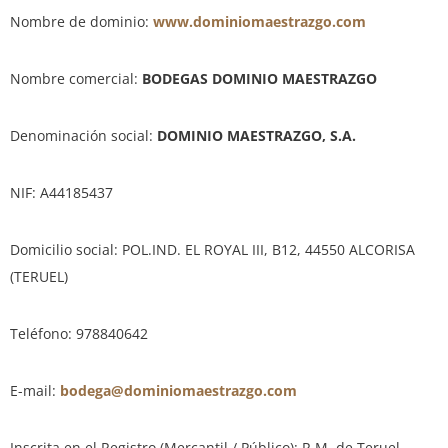
Nombre de dominio:
www.dominiomaestrazgo.com
Nombre comercial:
BODEGAS DOMINIO MAESTRAZGO
Denominación social:
DOMINIO MAESTRAZGO, S.A.
NIF: A44185437
Domicilio social: POL.IND. EL ROYAL III, B12, 44550 ALCORISA
(TERUEL)
Teléfono: 978840642
E-mail:
bodega@dominiomaestrazgo.com
Inscrita en el Registro (Mercantil / Público): R.M. de Teruel,